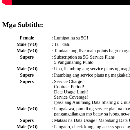
Mga Subtitle:
Female
:
Lumipat na sa 5G!
Male (VO)
:
Ta - dah!
Male (VO)
:
Tandaan ang five main points bago mag-s
Supers
:
Subscription sa 5G Service Plans
5 Pangunahing Punto
Male (VO)
:
Una, ihambing ang service plans ng magk
Supers
:
Ihambing ang service plans ng magkakai
Supers
:
Service Charge!
Contract Period!
Data Usage Limit!
Service Coverage!
Ipasa ang Anumang Data Sharing o Unu
Male (VO)
:
Pangalawa, pumili ng service plan na m
pangangailangan mo batay sa iyong net-su
Supers
:
Mataas na Data Usage? Mababang Data 
Male (VO)
:
Pangatlo, check kung ang access speed 