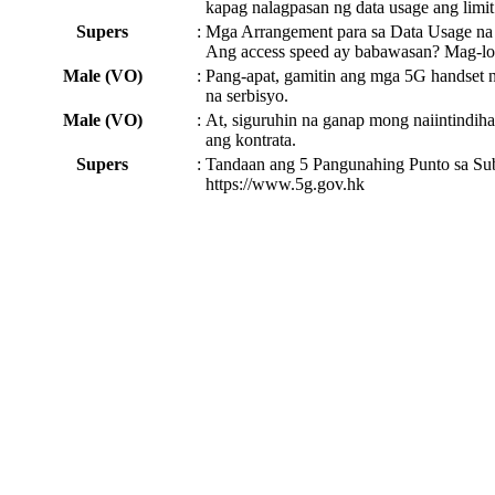
kapag nalagpasan ng data usage ang limit
Supers
:
Mga Arrangement para sa Data Usage na 
Ang access speed ay babawasan? Mag-loa
Male (VO)
:
Pang-apat, gamitin ang mga 5G handset 
na serbisyo.
Male (VO)
:
At, siguruhin na ganap mong naiintindih
ang kontrata.
Supers
:
Tandaan ang 5 Pangunahing Punto sa Sub
https://www.5g.gov.hk