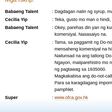
Babaeng Talent
:
Dagdagan natin ng syrup, 
Cecilia Yip
:
Teka, gusto mo man o hindi,
Babaeng Talent
:
Okey, parehas din yan ng 
komersiyal. Nasasaiyo na.
Cecilia Yip
:
Tama, sa paggamit ng Do-not
mensaheng komersiyal na hi
Nailunsad na ang tatlong Do-
Ngayon, maiiparehistro mo 
ng pagtawag sa 1835000.
Magkakabisa ang do-not-call
Para sa karagdagang imporma
pamphlet.
Super
:
www.ofca.gov.hk