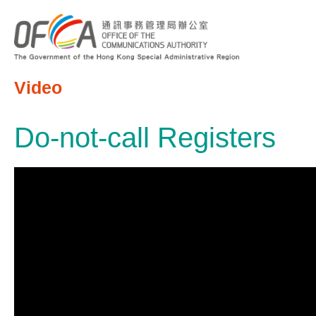
Video
Do-not-call Registers