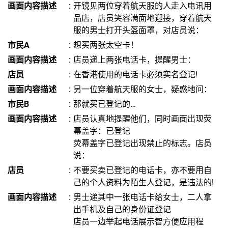
画面内容描述
:
开镜见两位穿着航天服的人走入电讯用
品店，店员笑容满面地迎接，穿着航天
服的男士打开头盔面罩，对店员说：
市民A
:
想买两张太空卡！
画面内容描述
:
店员递上两张电话卡，提醒男士：
店员
:
在香港使用的电话卡必须实名登记!
画面内容描述
:
另一位穿着航天服的女士，疑惑地问：
市民B
:
那就买已登记的…
画面内容描述
:
店员认真地提醒他们，同时画面出现荧
幕盖字：已登记
荧幕盖字已登记出现禁止的标志。店员
说：
店员
:
不要买卖已登记的电话卡，亦不要用自
己的个人资料为陌生人登记，是违法的!
画面内容描述
:
男士递其中一张电话卡给女士，二人拿
出手机及自己的身份证登记
店员一边举起电话展示智方便应用程