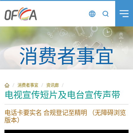
跳
至
主
要
內
容
消费者事宜
消费者事宜
资讯廊
电视宣传短片及电台宣传声带
电话卡要实名 合规登记至精明 （无障碍浏览
版本）