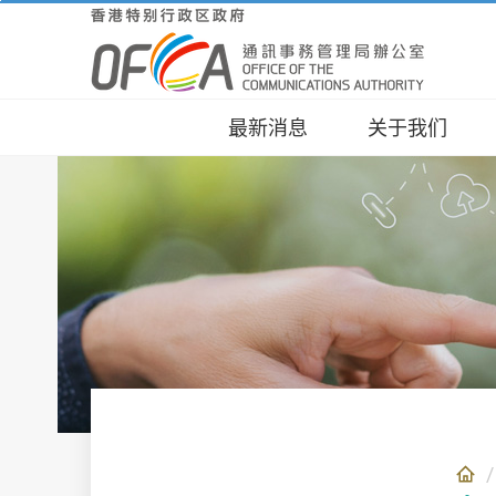
跳
至
主
要
內
最新消息
关于我们
容
角色
通讯
规管
新闻
公众
举报 
关于我们
消费者事宜
业界事宜
新闻及资讯
联络我们
电子申请表/ 服
务
抱负
精明
业界
统计
传媒
网上
组织
资讯
基建
通讯
不同
网上
谘询
营办
无线
里程
网上
工作
实用
标准
文章
网上
OFC
宣传
报告
年度
其他
计划
人才
同意
息