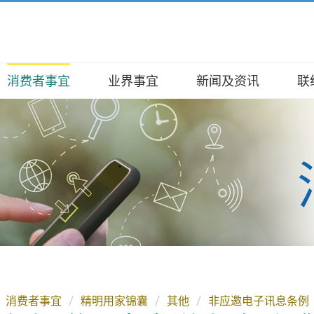
消费者事宜
业界事宜
新闻及资讯
联
及职能
办提醒你
及牌照事宜
公报
查询及投诉
/ 投诉
、使命、信念
用家锦囊
焦点
数字及资料
查询
查询
架构
廊
服务
事务便览
种族人士支援服务
证书服务
委员会
商资讯
电频谱
碑
牌照服务
报告
工具
、演辞及资料
许可证服务
A 全接触
活动
整合开放数据计划（包含空间数据
网上申请
）
发展
 / 取消接收网上通讯或其他电子讯
消费者事宜
精明用家锦囊
其他
非应邀电子讯息条例