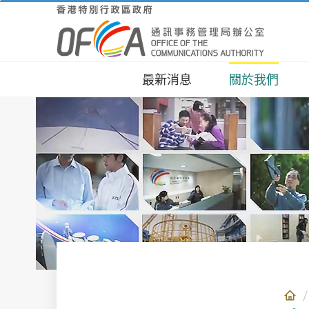
跳
至
主
要
內
最新消息
關於我們
容
角色
通訊
規管
新聞
公眾
舉報 
關於我們
消費者事宜
業界事宜
新聞及資訊
聯絡我們
電子申請表/ 服
務
抱負
精明
業界
統計
傳媒
網上
組織
資訊
基建
通訊
不同
網上
諮詢
營辦
無線
里程
網上
工作
實用
標準
文章
網上
OFC
宣傳
報告
年度
其他
計劃
人才
同意
息