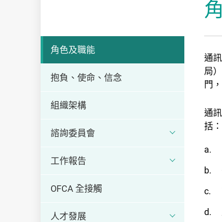
通訊
角色及職能
通訊
局）
抱負、使命、信念
門，
組織架構
通訊
括：
諮詢委員會
工作報告
OFCA 全接觸
人才發展