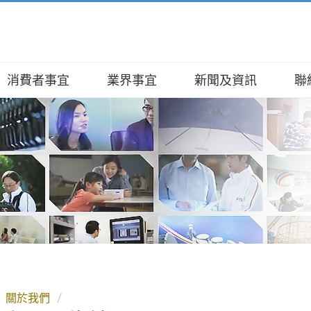
消費者事宜
業界事宜
新聞及資訊
聯
及職能
辦提醒你
及牌照事宜
公報
查詢及投訴
/ 投訴
、使命、信念
用家錦囊
焦點
數字及資料
查詢
查詢
架構
廊
服務
事務便覽
種族人士支援服務
證書服務
委員會
商資訊
電頻譜
碑
牌照服務
報告
工具
、演辭及資料
許可證服務
A 全接觸
活動
整合開放數據計劃（包含空間數據
網上申請
）
發展
 / 取消接收網上通訊或其他電子訊
關於我們