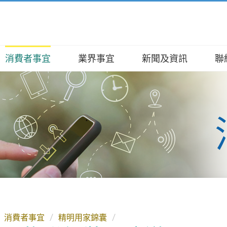
消費者事宜
業界事宜
新聞及資訊
聯
及職能
辦提醒你
及牌照事宜
公報
查詢及投訴
/ 投訴
、使命、信念
用家錦囊
焦點
數字及資料
查詢
查詢
架構
廊
服務
事務便覽
種族人士支援服務
證書服務
委員會
商資訊
電頻譜
碑
牌照服務
報告
工具
、演辭及資料
許可證服務
A 全接觸
活動
整合開放數據計劃（包含空間數據
網上申請
）
發展
 / 取消接收網上通訊或其他電子訊
消費者事宜
精明用家錦囊