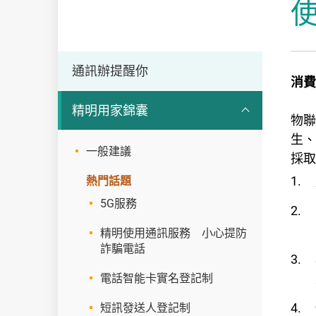
通訊
通訊辦提醒你
消費
精明用家錦囊
物聯
生、
一般建議
採取
熱門話題
5G服務
精明使用通訊服務 小心提防
詐騙電話
電話智能卡實名登記制
短訊發送人登記制