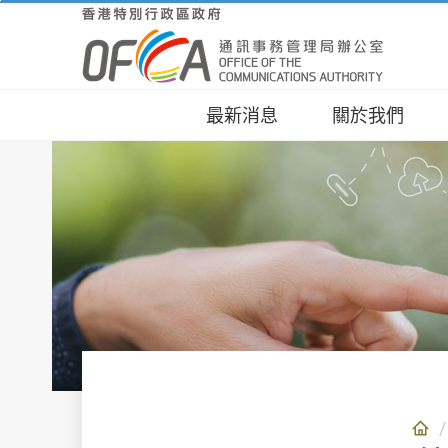
跳
至
主
要
內
最新消息
關於我們
容
角色
通訊
規管
新聞
公眾
舉報 
關於我們
消費者事宜
業界事宜
新聞及資訊
聯絡我們
電子申請表/ 服
務
抱負
精明
業界
統計
傳媒
網上
組織
資訊
基建
通訊
不同
網上
諮詢
營辦
無線
里程
網上
工作
實用
標準
文章
網上
OFC
宣傳
報告
年度
其他
計劃
人才
同意
息