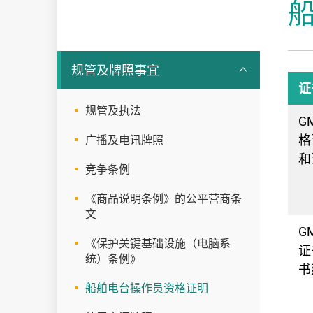
通讯
规管及牌照事宜
证
规管及执法
G
格
广播及电讯牌照
和
竞争条例
《商品说明条例》的公平营商条
文
G
《保护关键基础设施（电脑系
证
统）条例》
书
船舶电台操作员资格证明