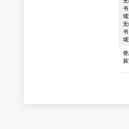
无
书
域
无
书
域
使
装