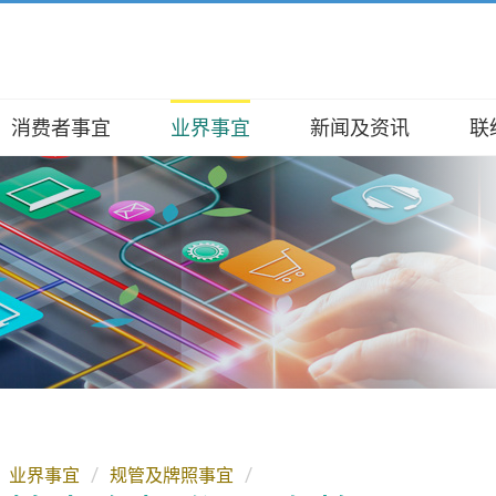
消费者事宜
业界事宜
新闻及资讯
联
及职能
办提醒你
及牌照事宜
公报
查询及投诉
/ 投诉
、使命、信念
用家锦囊
焦点
数字及资料
查询
查询
架构
廊
服务
事务便览
种族人士支援服务
证书服务
委员会
商资讯
电频谱
碑
牌照服务
报告
工具
、演辞及资料
许可证服务
A 全接触
活动
整合开放数据计划（包含空间数据
网上申请
）
发展
 / 取消接收网上通讯或其他电子讯
业界事宜
规管及牌照事宜