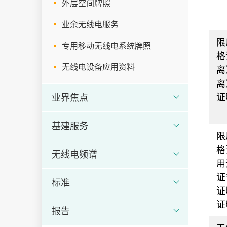
外层空间牌照
业余无线电服务
限
专用移动无线电系统牌照
格
无线电设备应用资料
离
离
证
业界焦点
基建服务
限
格
无线电频谱
用
证
标准
证
证
报告