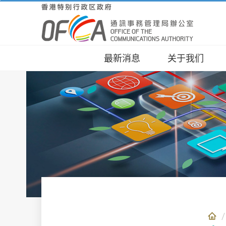
跳
至
主
要
內
最新消息
关于我们
容
角色
通讯
规管
新闻
公众
举报 
关于我们
消费者事宜
业界事宜
新闻及资讯
联络我们
电子申请表/ 服
务
抱负
精明
业界
统计
传媒
网上
组织
资讯
基建
通讯
不同
网上
谘询
营办
无线
里程
网上
工作
实用
标准
文章
网上
OFC
宣传
报告
年度
其他
计划
人才
同意
息