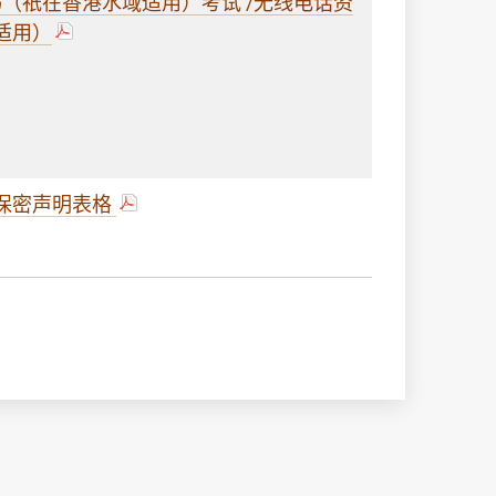
书（祇在香港水域适用）考试 /无线电话资
适用）
保密声明表格