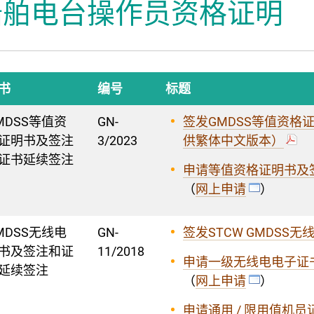
船舶电台操作员资格证明
办吉祥物
书
编号
标题
MDSS等值资
GN-
签发GMDSS等值资
证明书及签注
3/2023
供繁体中文版本）
证书延续签注
申请等值资格证明书及
（
网上申请
）
MDSS无线电
GN-
签发STCW GMDS
书及签注和证
11/2018
申请一级无线电电子证
延续签注
（
网上申请
）
申请通用 / 限用值机