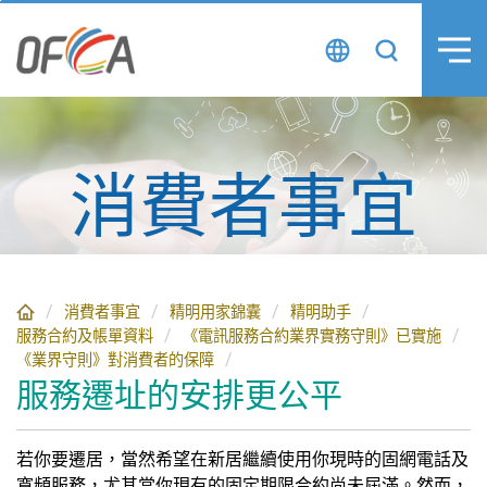
跳
至
主
要
內
容
消費者事宜
消費者事宜
精明用家錦囊
精明助手
服務合約及帳單資料
《電訊服務合約業界實務守則》已實施
《業界守則》對消費者的保障
服務遷址的安排更公平
若你要遷居，當然希望在新居繼續使用你現時的固網電話及
寬頻服務，尤其當你現有的固定期限合約尚未屆滿。然而，