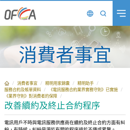
跳
至
主
要
內
容
消費者事宜
消費者事宜
精明用家錦囊
精明助手
服務合約及帳單資料
《電訊服務合約業界實務守則》已實施
《業界守則》對消費者的保障
改善續約及終止合約程序
電訊用戶不時與電訊服務供應商在續約及終止合約方面有糾
紛，有時候，糾紛是源於有關的程序過於不便或累贅。