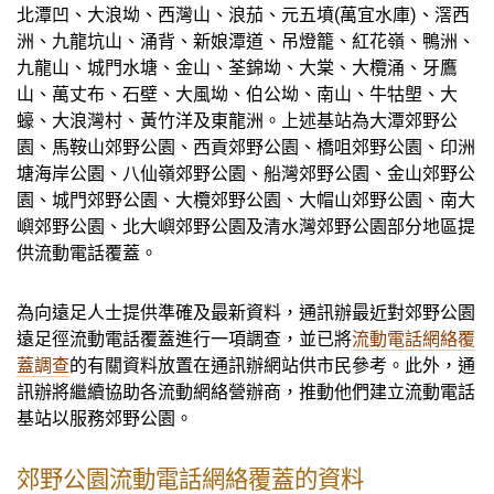
北潭凹、大浪坳、西灣山、浪茄、元五墳(萬宜水庫)、滘西
洲、九龍坑山、涌背、新娘潭道、吊燈籠、紅花嶺、鴨洲、
九龍山、城門水塘、金山、荃錦坳、大棠、大欖涌、牙鷹
山、萬丈布、石壁、大風坳、伯公坳、南山、牛牯塱、大
蠔、大浪灣村、黃竹洋及東龍洲。上述基站為大潭郊野公
園、馬鞍山郊野公園、西貢郊野公園、橋咀郊野公園、印洲
塘海岸公園、八仙嶺郊野公園、船灣郊野公園、金山郊野公
園、城門郊野公園、大欖郊野公園、大帽山郊野公園、南大
嶼郊野公園、北大嶼郊野公園及清水灣郊野公園部分地區提
供流動電話覆蓋。
為向遠足人士提供準確及最新資料，通訊辦最近對郊野公園
遠足徑流動電話覆蓋進行一項調查，並已將
流動電話網絡覆
蓋調查
的有關資料放置在通訊辦網站供市民參考。此外，通
訊辦將繼續協助各流動網絡營辦商，推動他們建立流動電話
基站以服務郊野公園。
郊野公園流動電話網絡覆蓋的資料