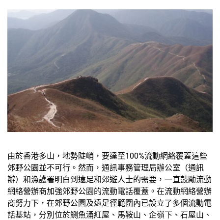
由於香港多山，地勢陡峭，要達至100%流動網絡覆蓋這些
郊野公園並不可行。然而，通訊事務管理局辦公室（通訊
辦）和漁護署明白到遠足和郊遊人士的需要，一直鼓勵流動
網絡營辦商加強郊野公園的流動電話覆蓋。在流動網絡營辦
商努力下，在郊野公園及遠足徑範圍內已設立了多個流動電
話基站，分別位於鰂魚涌紅屋、馬鞍山、企嶺下、石屋山、