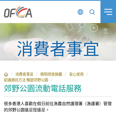
跳
至
主
要
內
容
消費者事宜
消費者事宜
精明用家錦囊
安心使用
認識通訊方法 暢遊郊野公園
郊野公園流動電話服務
很多香港人喜歡在假日前往漁農自然護理署（漁護署）管理
的郊野公園遠足徑遠足。